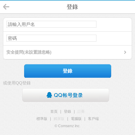
登錄
安全提問(未設置請忽略)
登錄
或使用QQ登錄
首頁
|
登錄
|
註冊
標準版
|
觸屏版
|
電腦版
|
客戶端
© Comsenz Inc.