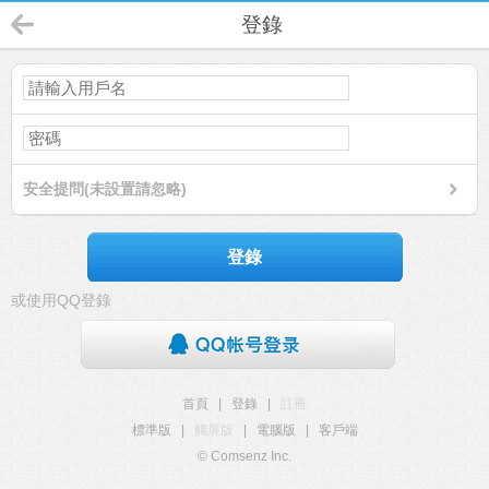
登錄
安全提問(未設置請忽略)
登錄
或使用QQ登錄
首頁
|
登錄
|
註冊
標準版
|
觸屏版
|
電腦版
|
客戶端
© Comsenz Inc.