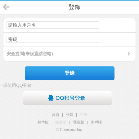
登錄
安全提問(未設置請忽略)
登錄
或使用QQ登錄
首頁
|
登錄
|
註冊
標準版
|
觸屏版
|
電腦版
|
客戶端
© Comsenz Inc.