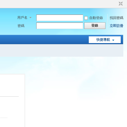
用戶名
自動登錄
找回密碼
登錄
密碼
立即註冊
快捷導航