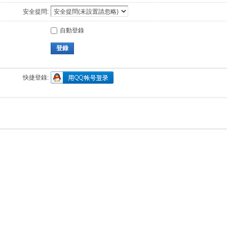
安全提問:
自動登錄
登錄
快捷登錄: