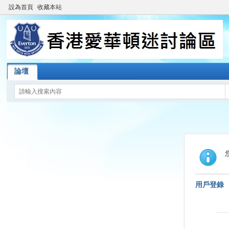
設為首頁
收藏本站
論壇
用戶登錄