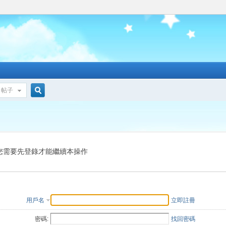
帖子
搜
索
您需要先登錄才能繼續本操作
用戶名
立即註冊
密碼:
找回密碼