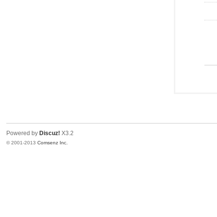
Powered by
Discuz!
X3.2
© 2001-2013
Comsenz Inc.