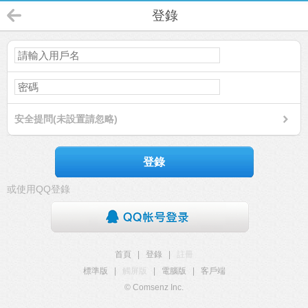
登錄
安全提問(未設置請忽略)
登錄
或使用QQ登錄
首頁
|
登錄
|
註冊
標準版
|
觸屏版
|
電腦版
|
客戶端
© Comsenz Inc.