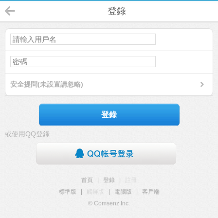
登錄
安全提問(未設置請忽略)
登錄
或使用QQ登錄
首頁
|
登錄
|
註冊
標準版
|
觸屏版
|
電腦版
|
客戶端
© Comsenz Inc.