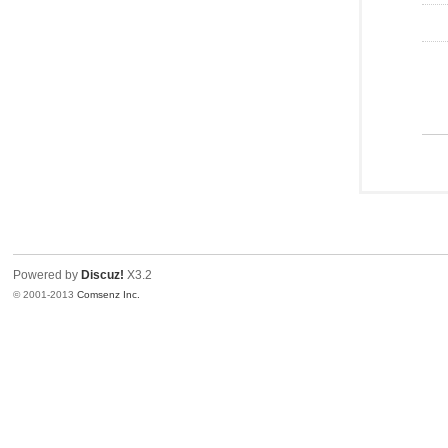
Powered by
Discuz!
X3.2
© 2001-2013
Comsenz Inc.