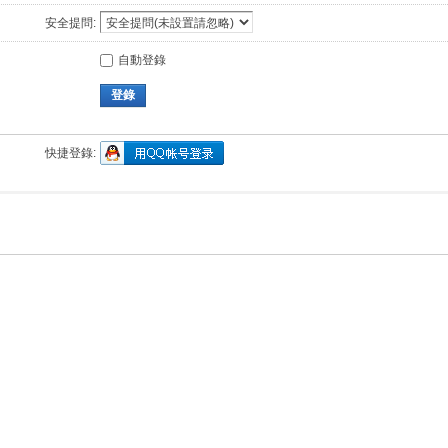
安全提問:
自動登錄
登錄
快捷登錄: