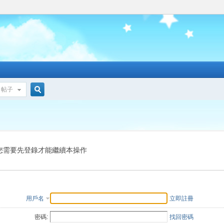
帖子
搜
索
您需要先登錄才能繼續本操作
用戶名
立即註冊
密碼:
找回密碼