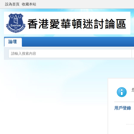
設為首頁
收藏本站
論壇
用戶登錄