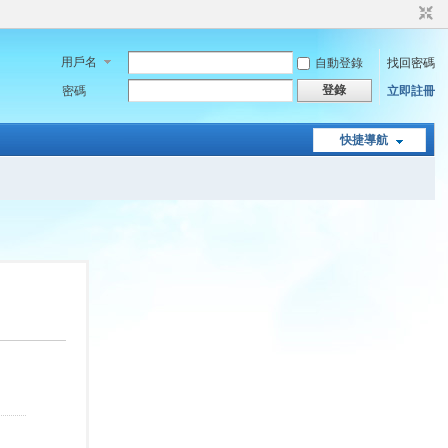
用戶名
自動登錄
找回密碼
登錄
密碼
立即註冊
快捷導航