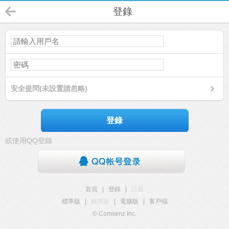
登錄
安全提問(未設置請忽略)
登錄
或使用QQ登錄
首頁
|
登錄
|
註冊
標準版
|
觸屏版
|
電腦版
|
客戶端
© Comsenz Inc.