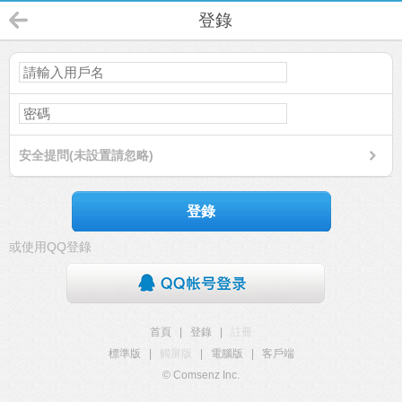
登錄
安全提問(未設置請忽略)
登錄
或使用QQ登錄
首頁
|
登錄
|
註冊
標準版
|
觸屏版
|
電腦版
|
客戶端
© Comsenz Inc.