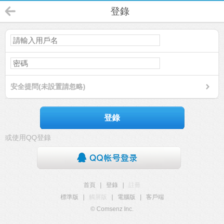
登錄
安全提問(未設置請忽略)
登錄
或使用QQ登錄
首頁
|
登錄
|
註冊
標準版
|
觸屏版
|
電腦版
|
客戶端
© Comsenz Inc.