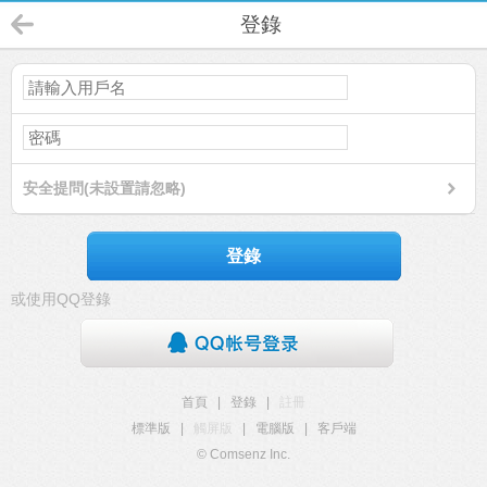
登錄
安全提問(未設置請忽略)
登錄
或使用QQ登錄
首頁
|
登錄
|
註冊
標準版
|
觸屏版
|
電腦版
|
客戶端
© Comsenz Inc.