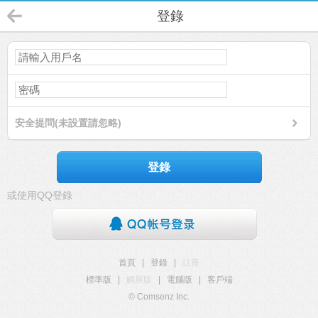
登錄
安全提問(未設置請忽略)
登錄
或使用QQ登錄
首頁
|
登錄
|
註冊
標準版
|
觸屏版
|
電腦版
|
客戶端
© Comsenz Inc.