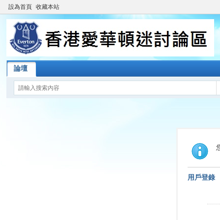
設為首頁
收藏本站
論壇
用戶登錄