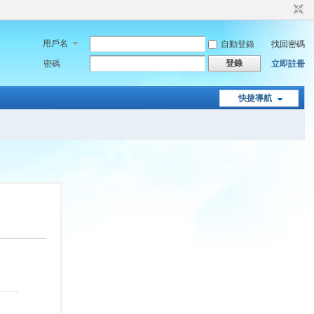
用戶名
自動登錄
找回密碼
登錄
密碼
立即註冊
快捷導航