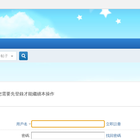
帖子
搜
索
您需要先登錄才能繼續本操作
用戶名
立即註冊
密碼:
找回密碼