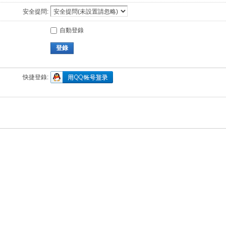
安全提問:
自動登錄
登錄
快捷登錄: