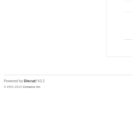
Powered by
Discuz!
X3.2
© 2001-2013
Comsenz Inc.