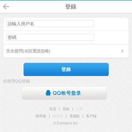
登錄
安全提問(未設置請忽略)
登錄
或使用QQ登錄
首頁
|
登錄
|
註冊
標準版
|
觸屏版
|
電腦版
|
客戶端
© Comsenz Inc.