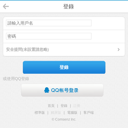
登錄
安全提問(未設置請忽略)
登錄
或使用QQ登錄
首頁
|
登錄
|
註冊
標準版
|
觸屏版
|
電腦版
|
客戶端
© Comsenz Inc.