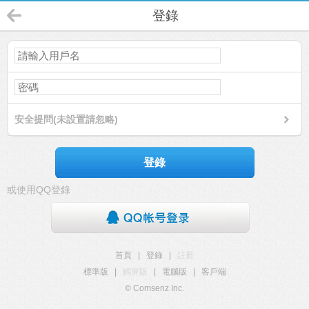
登錄
安全提問(未設置請忽略)
登錄
或使用QQ登錄
首頁
|
登錄
|
註冊
標準版
|
觸屏版
|
電腦版
|
客戶端
© Comsenz Inc.