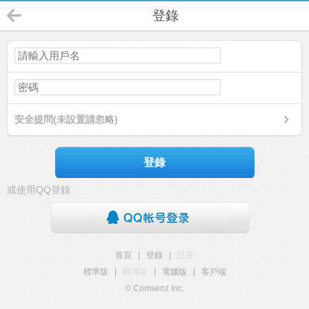
登錄
安全提問(未設置請忽略)
登錄
或使用QQ登錄
首頁
|
登錄
|
註冊
標準版
|
觸屏版
|
電腦版
|
客戶端
© Comsenz Inc.