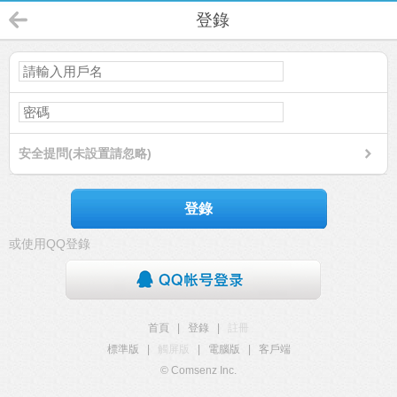
登錄
安全提問(未設置請忽略)
登錄
或使用QQ登錄
首頁
|
登錄
|
註冊
標準版
|
觸屏版
|
電腦版
|
客戶端
© Comsenz Inc.