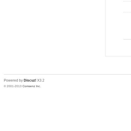
Powered by
Discuz!
X3.2
© 2001-2013
Comsenz Inc.