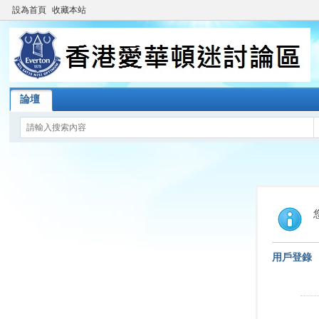
設為首頁
收藏本站
論壇
用戶登錄