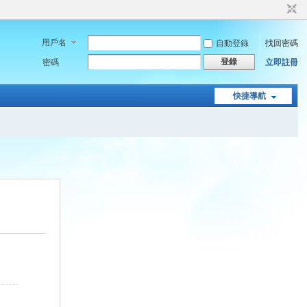
用戶名
自動登錄
找回密碼
登錄
密碼
立即註冊
快捷導航