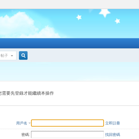
帖子
搜
索
您需要先登錄才能繼續本操作
用戶名
立即註冊
密碼:
找回密碼