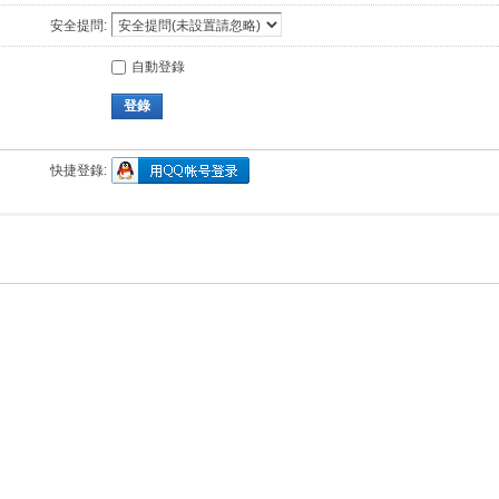
安全提問:
自動登錄
登錄
快捷登錄: