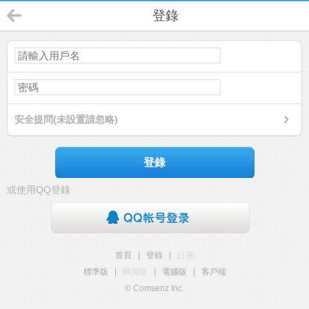
登錄
安全提問(未設置請忽略)
登錄
或使用QQ登錄
首頁
|
登錄
|
註冊
標準版
|
觸屏版
|
電腦版
|
客戶端
© Comsenz Inc.