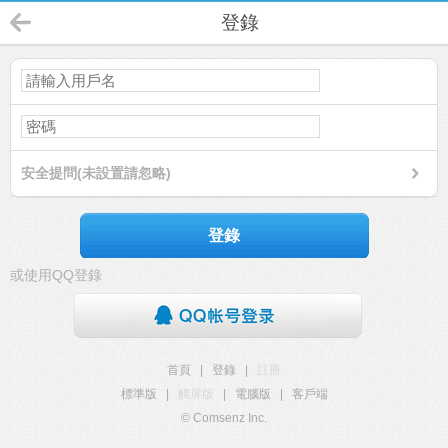
登錄
安全提問(未設置請忽略)
登錄
或使用QQ登錄
首頁
|
登錄
|
註冊
標準版
|
觸屏版
|
電腦版
|
客戶端
© Comsenz Inc.