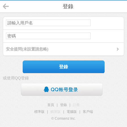
登錄
安全提問(未設置請忽略)
登錄
或使用QQ登錄
首頁
|
登錄
|
註冊
標準版
|
觸屏版
|
電腦版
|
客戶端
© Comsenz Inc.