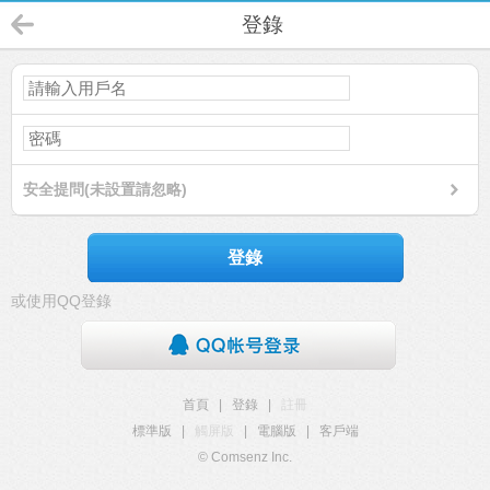
登錄
安全提問(未設置請忽略)
登錄
或使用QQ登錄
首頁
|
登錄
|
註冊
標準版
|
觸屏版
|
電腦版
|
客戶端
© Comsenz Inc.