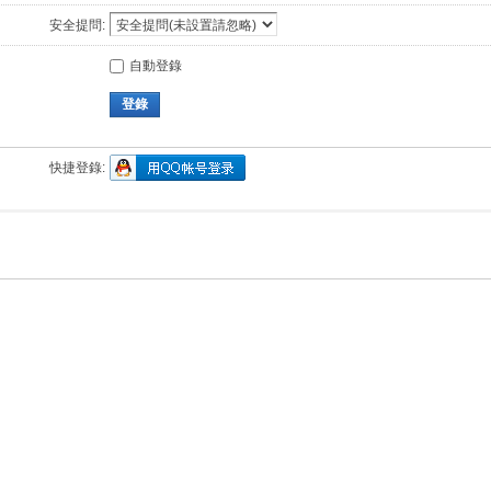
安全提問:
自動登錄
登錄
快捷登錄: