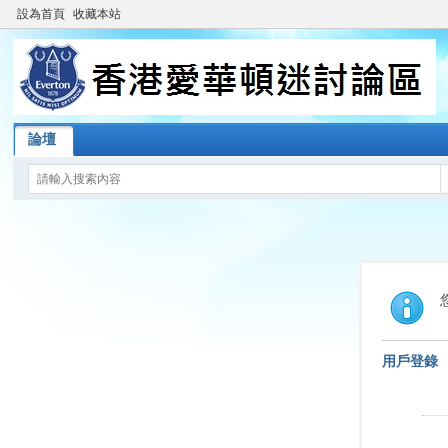
設為首頁
收藏本站
論壇
用戶登錄