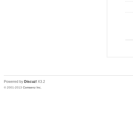
Powered by
Discuz!
X3.2
© 2001-2013
Comsenz Inc.