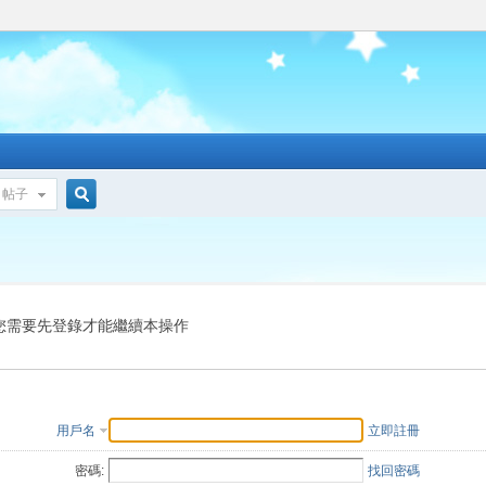
帖子
搜
索
您需要先登錄才能繼續本操作
用戶名
立即註冊
密碼:
找回密碼