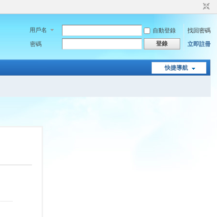
用戶名
自動登錄
找回密碼
登錄
密碼
立即註冊
快捷導航