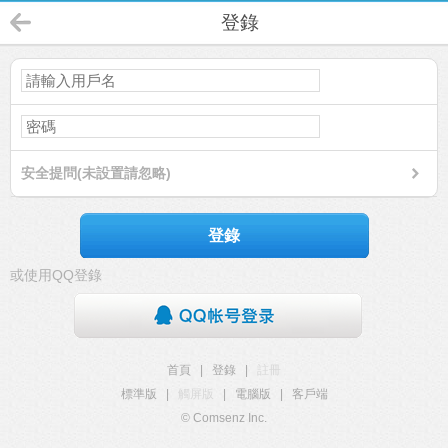
登錄
安全提問(未設置請忽略)
登錄
或使用QQ登錄
首頁
|
登錄
|
註冊
標準版
|
觸屏版
|
電腦版
|
客戶端
© Comsenz Inc.