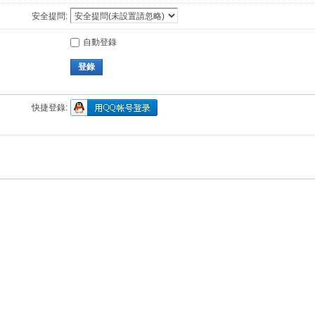
安全提問:
自動登錄
登錄
快捷登錄: