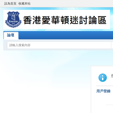
設為首頁
收藏本站
論壇
用戶登錄