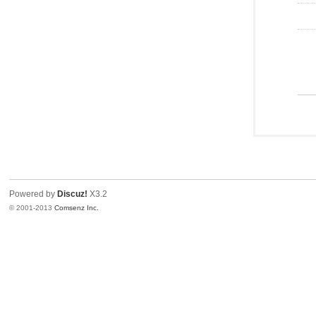
Powered by
Discuz!
X3.2
© 2001-2013
Comsenz Inc.