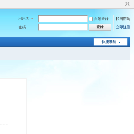
用戶名
自動登錄
找回密碼
登錄
密碼
立即註冊
快捷導航