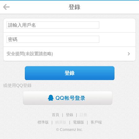
登錄
安全提問(未設置請忽略)
登錄
或使用QQ登錄
首頁
|
登錄
|
註冊
標準版
|
觸屏版
|
電腦版
|
客戶端
© Comsenz Inc.