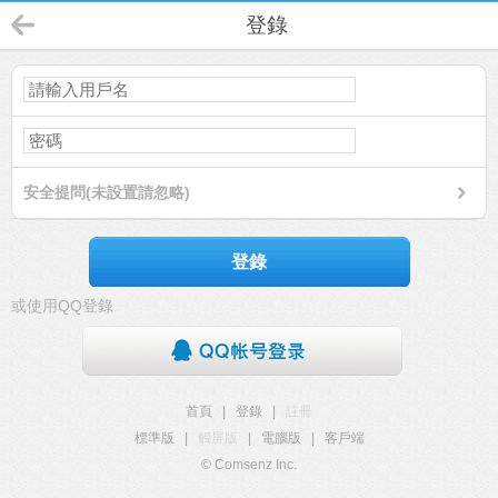
登錄
安全提問(未設置請忽略)
登錄
或使用QQ登錄
首頁
|
登錄
|
註冊
標準版
|
觸屏版
|
電腦版
|
客戶端
© Comsenz Inc.