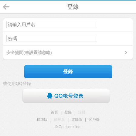
登錄
安全提問(未設置請忽略)
登錄
或使用QQ登錄
首頁
|
登錄
|
註冊
標準版
|
觸屏版
|
電腦版
|
客戶端
© Comsenz Inc.