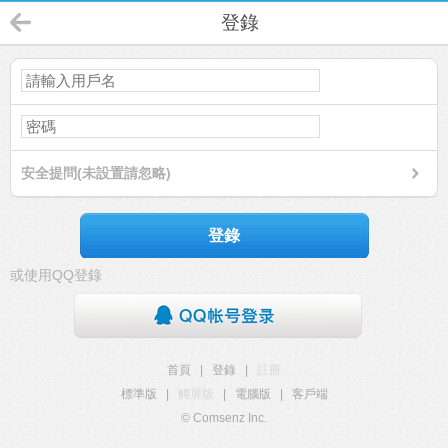
登錄
安全提問(未設置請忽略)
登錄
或使用QQ登錄
首頁
|
登錄
|
註冊
標準版
|
觸屏版
|
電腦版
|
客戶端
© Comsenz Inc.