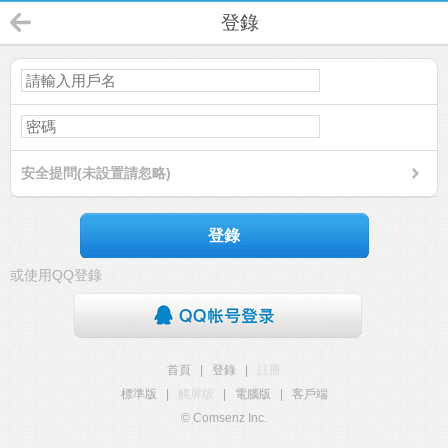
登錄
安全提問(未設置請忽略)
登錄
或使用QQ登錄
首頁
|
登錄
|
註冊
標準版
|
觸屏版
|
電腦版
|
客戶端
© Comsenz Inc.