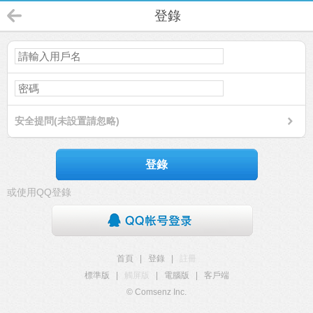
登錄
安全提問(未設置請忽略)
登錄
或使用QQ登錄
首頁
|
登錄
|
註冊
標準版
|
觸屏版
|
電腦版
|
客戶端
© Comsenz Inc.