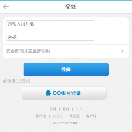
登錄
安全提問(未設置請忽略)
登錄
或使用QQ登錄
首頁
|
登錄
|
註冊
標準版
|
觸屏版
|
電腦版
|
客戶端
© Comsenz Inc.