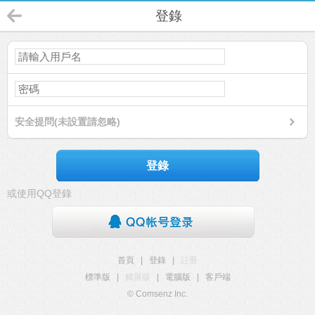
登錄
安全提問(未設置請忽略)
登錄
或使用QQ登錄
首頁
|
登錄
|
註冊
標準版
|
觸屏版
|
電腦版
|
客戶端
© Comsenz Inc.