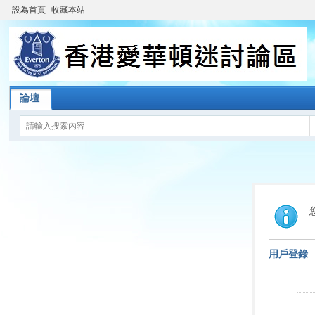
設為首頁
收藏本站
論壇
用戶登錄