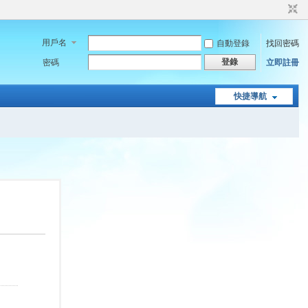
用戶名
自動登錄
找回密碼
登錄
密碼
立即註冊
快捷導航