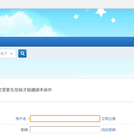
帖子
搜
索
您需要先登錄才能繼續本操作
用戶名
立即註冊
密碼:
找回密碼