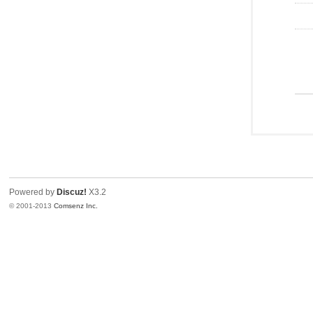
Powered by
Discuz!
X3.2
© 2001-2013
Comsenz Inc.