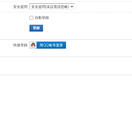
安全提問:
自動登錄
登錄
快捷登錄: