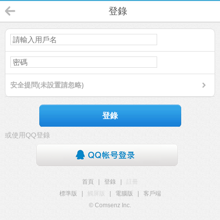
登錄
安全提問(未設置請忽略)
登錄
或使用QQ登錄
首頁
|
登錄
|
註冊
標準版
|
觸屏版
|
電腦版
|
客戶端
© Comsenz Inc.