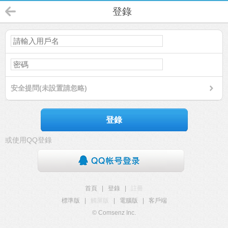
登錄
安全提問(未設置請忽略)
登錄
或使用QQ登錄
首頁
|
登錄
|
註冊
標準版
|
觸屏版
|
電腦版
|
客戶端
© Comsenz Inc.