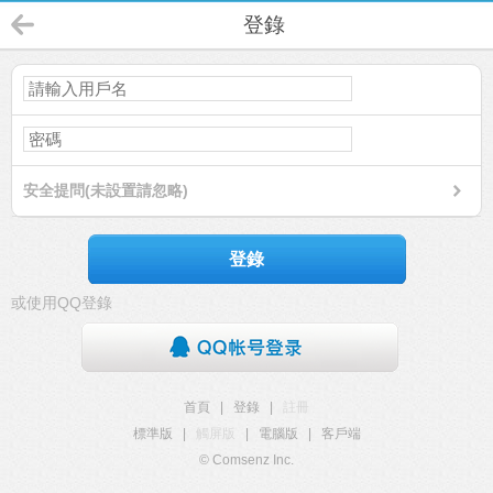
登錄
安全提問(未設置請忽略)
登錄
或使用QQ登錄
首頁
|
登錄
|
註冊
標準版
|
觸屏版
|
電腦版
|
客戶端
© Comsenz Inc.