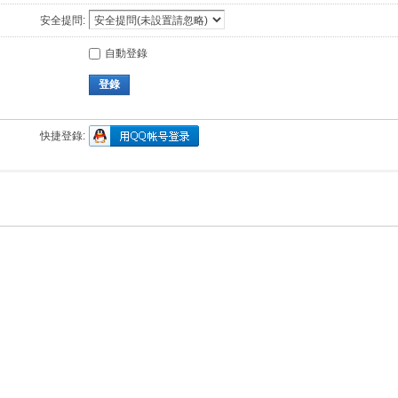
安全提問:
自動登錄
登錄
快捷登錄: