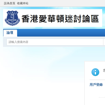
設為首頁
收藏本站
論壇
用戶登錄