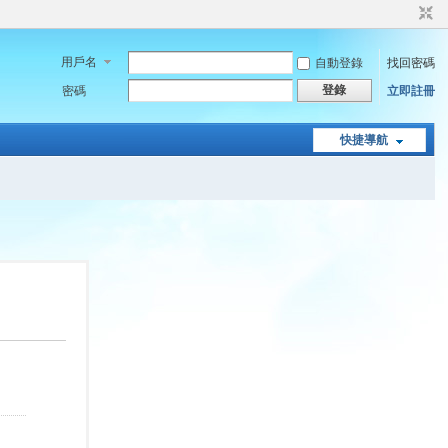
用戶名
自動登錄
找回密碼
登錄
密碼
立即註冊
快捷導航