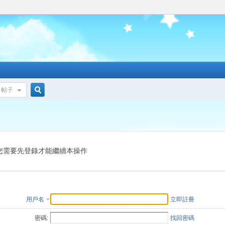
帖子
搜
索
您需要先登錄才能繼續本操作
用戶名
立即註冊
密碼:
找回密碼