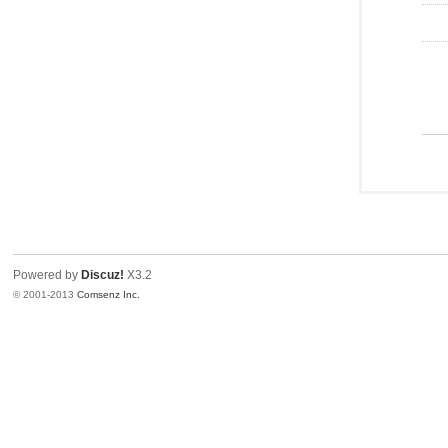
Powered by
Discuz!
X3.2
© 2001-2013
Comsenz Inc.