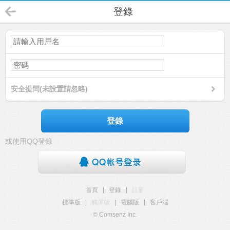
登錄
安全提問(未設置請忽略)
登錄
或使用QQ登錄
首頁
|
登錄
|
註冊
標準版
|
觸屏版
|
電腦版
|
客戶端
© Comsenz Inc.