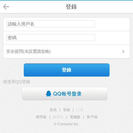
登錄
安全提問(未設置請忽略)
登錄
或使用QQ登錄
首頁
|
登錄
|
註冊
標準版
|
觸屏版
|
電腦版
|
客戶端
© Comsenz Inc.