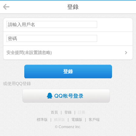
登錄
安全提問(未設置請忽略)
登錄
或使用QQ登錄
首頁
|
登錄
|
註冊
標準版
|
觸屏版
|
電腦版
|
客戶端
© Comsenz Inc.