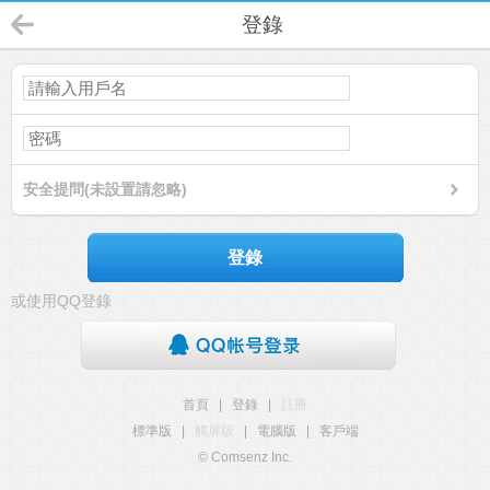
登錄
安全提問(未設置請忽略)
登錄
或使用QQ登錄
首頁
|
登錄
|
註冊
標準版
|
觸屏版
|
電腦版
|
客戶端
© Comsenz Inc.