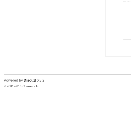
Powered by
Discuz!
X3.2
© 2001-2013
Comsenz Inc.