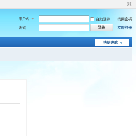
用戶名
自動登錄
找回密碼
登錄
密碼
立即註冊
快捷導航