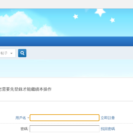
帖子
搜
索
您需要先登錄才能繼續本操作
用戶名
立即註冊
密碼:
找回密碼