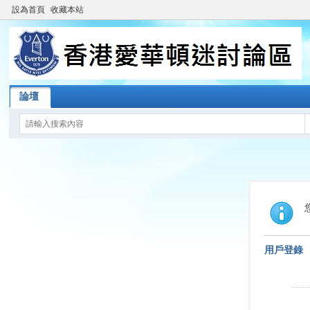
設為首頁
收藏本站
論壇
用戶登錄