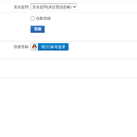
安全提問:
自動登錄
登錄
快捷登錄: