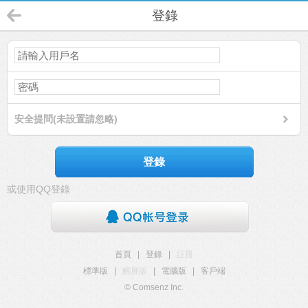
登錄
安全提問(未設置請忽略)
登錄
或使用QQ登錄
首頁
|
登錄
|
註冊
標準版
|
觸屏版
|
電腦版
|
客戶端
© Comsenz Inc.