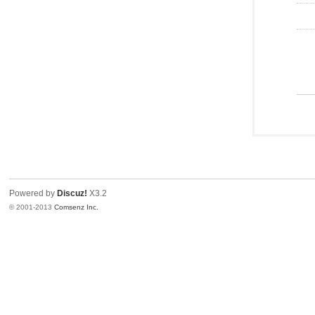
Powered by
Discuz!
X3.2
© 2001-2013
Comsenz Inc.