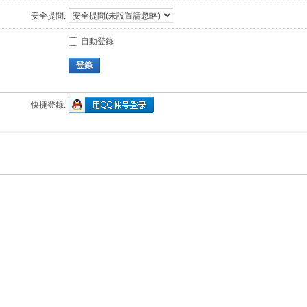
安全提問:
自動登錄
登錄
快捷登錄: