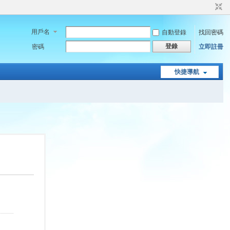
用戶名
自動登錄
找回密碼
登錄
密碼
立即註冊
快捷導航