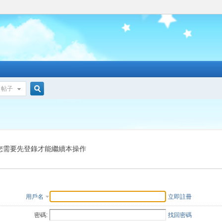
帖子
搜
索
您需要先登錄才能繼續本操作
用戶名
立即註冊
密碼:
找回密碼