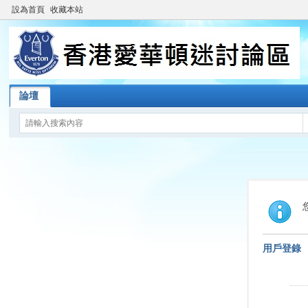
設為首頁
收藏本站
論壇
用戶登錄