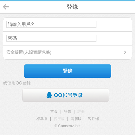
登錄
安全提問(未設置請忽略)
登錄
或使用QQ登錄
首頁
|
登錄
|
註冊
標準版
|
觸屏版
|
電腦版
|
客戶端
© Comsenz Inc.