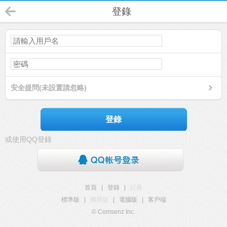
登錄
安全提問(未設置請忽略)
登錄
或使用QQ登錄
首頁
|
登錄
|
註冊
標準版
|
觸屏版
|
電腦版
|
客戶端
© Comsenz Inc.