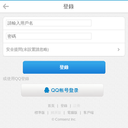
登錄
安全提問(未設置請忽略)
登錄
或使用QQ登錄
首頁
|
登錄
|
註冊
標準版
|
觸屏版
|
電腦版
|
客戶端
© Comsenz Inc.