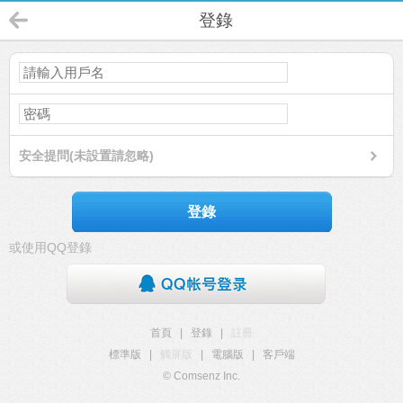
登錄
安全提問(未設置請忽略)
登錄
或使用QQ登錄
首頁
|
登錄
|
註冊
標準版
|
觸屏版
|
電腦版
|
客戶端
© Comsenz Inc.